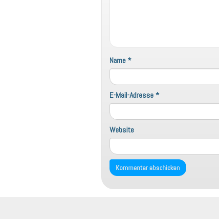
Name
*
E-Mail-Adresse
*
Website
h
t